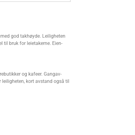
 med god tak­høy­de. Lei­lig­he­ten
il bruk for leie­ta­ker­ne. Eien­
are­bu­tik­ker og kafe­er. Gang­av­
r lei­lig­he­ten, kort avstand også til