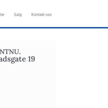
ler
Salg
Kon­takt oss
.
NTNU
ads­gate 19