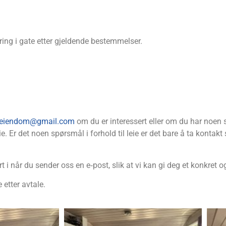
­ke­ring i gate etter gjel­den­de bestemmelser.
eiendom@gmail.com
om du er inter­es­sert eller om du har noen sp
. Er det noen spørs­mål i for­hold til leie er det bare å ta kon­takt 
ert i når du sen­der oss en e‑post, slik at vi kan gi deg et kon­kret 
e etter avtale.