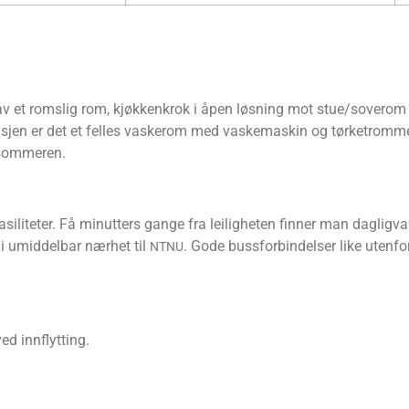
estår av et roms­lig rom, kjøk­ken­krok i åpen løs­ning mot stue/soverom
­sjen er det et fel­les vaske­rom med vaske­ma­skin og tørke­trom­mel t
å sommeren.
si­li­te­ter. Få minut­ters gan­ge fra lei­lig­he­ten fin­ner man dag­lig­v
 i umid­del­bar nær­het til
. Gode buss­for­bin­del­ser like uten­fo
NTNU
ed innflytting.