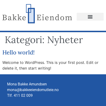
Kategori:
Nyheter
Hel­lo world!
Wel­come to Word­Press. This is your first post. Edit or
dele­te it, then start writing!
Mona Bakke Amundsen
mona@bakkeeiendomutleie.no
Tlf.
411 02 009