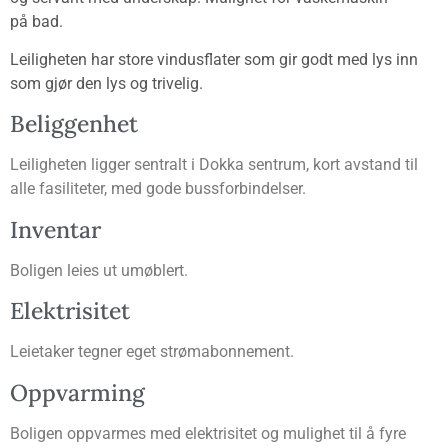
på bad.
Lei­lig­he­ten har sto­re vin­dus­fla­ter som gir godt med lys inn
som gjør den lys og trivelig.
Belig­gen­het
Lei­lig­he­ten lig­ger sen­tralt i Dok­ka sen­trum, kort avstand til
alle fasi­li­te­ter, med gode bussforbindelser.
Inven­tar
Boli­gen leies ut umøblert.
Elek­tri­si­tet
Leie­ta­ker teg­ner eget strømabonnement.
Opp­var­ming
Boli­gen opp­var­mes med elek­tri­si­tet og mulig­het til å fyre