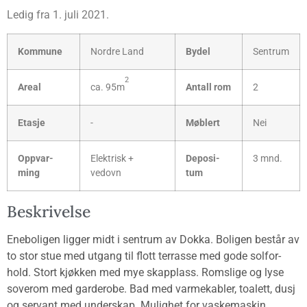
Ledig fra 1. juli 2021.
Kom­mu­ne
Nord­re Land
Bydel
Sen­trum
2
Are­al
ca. 95m
Antall rom
2
Eta­sje
-
Møb­lert
Nei
Opp­var­
Elekt­risk +
Depo­si­
3 mnd.
ming
vedovn
tum
Beskri­vel­se
Ene­bo­li­gen lig­ger midt i sen­trum av Dok­ka. Boli­gen består av
to stor
stue med utgang til flott ter­ras­se med gode sol­for­
hold. Stort kjøk­ken med mye skap­plass. Roms­li­ge og lyse
sove­rom med gar­de­ro­be. Bad med varme­kab­ler, toa­lett, dusj
og ser­vant med under­skap. Mulig­het for vaske­ma­skin