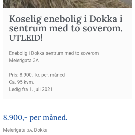
Kose­lig ene­bo­lig i Dok­ka i
sen­trum med to sove­rom.
!
UTLEID
Enebolig i Dokka sentrum med to soverom
Meierigata 3A
Pris: 8.900.- kr. per. måned
Ca. 95 kvm.
Ledig fra 1. juli 2021
8.900,- per måned.
Mei­e­ri­gata
, Dokka
3A