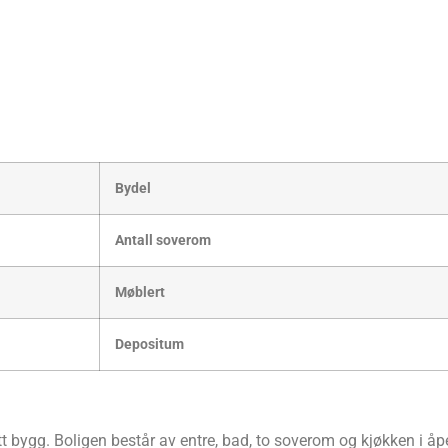
Bydel
Antall sove­rom
Møb­lert
Depo­si­tum
og flott bygg. Boli­gen består av entre, bad, to sove­rom og kjøk­ken i 