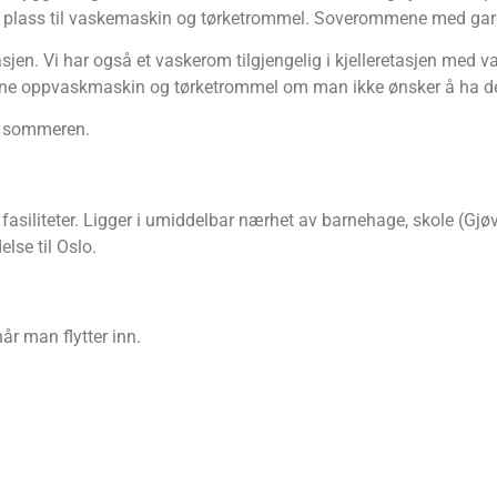
s­set plass til vaske­ma­skin og tørke­trom­mel. Sove­rom­me­ne med 
ta­sjen. Vi har også et vaske­rom til­gjen­ge­lig i kjel­ler­eta­sjen med
n egne opp­vask­ma­skin og tørke­trom­mel om man ikke øns­ker å ha d
på sommeren.
le fasi­li­te­ter. Lig­ger i umid­del­bar nær­het av barne­hage, sko­le (G
l­se til Oslo.
år man flyt­ter inn.