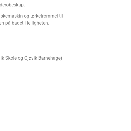
garderobeskap.
 vaske­ma­skin og tørke­trom­mel til
en på badet i leiligheten.
jø­vik Sko­le og Gjø­vik Barne­hage)