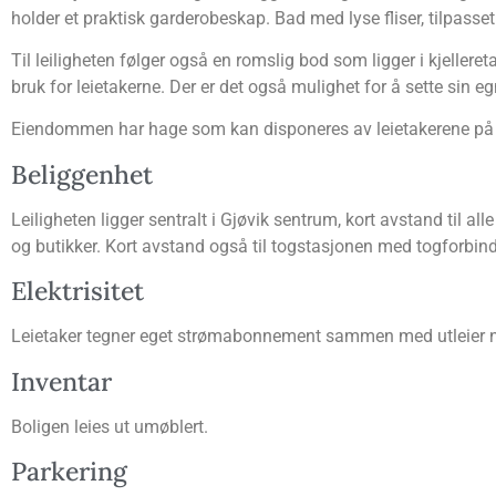
hol­der et prak­tisk gar­de­robe­skap. Bad med lyse fli­ser, til­pa
Til lei­lig­he­ten føl­ger også en roms­lig bod som lig­ger i kjel­ler­e
bruk for leie­ta­ker­ne. Der er det også mulig­het for å set­te si
Eien­dom­men har hage som kan dis­po­ne­res av leie­take­rene 
Belig­gen­het
Lei­lig­he­ten lig­ger sen­tralt i Gjø­vik sen­trum, kort avstand til al
og butik­ker. Kort avstand også til tog­sta­sjo­nen med tog­for­bin­de
Elek­tri­si­tet
Leie­ta­ker teg­ner eget strøm­abon­ne­ment sam­men med utlei­er n
Inven­tar
Boli­gen leies ut umøblert.
Par­ke­ring