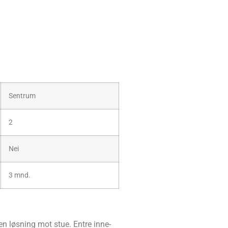
Sen­trum
2
Nei
3 mnd.
åpen løs­ning mot stue. Entre inne­