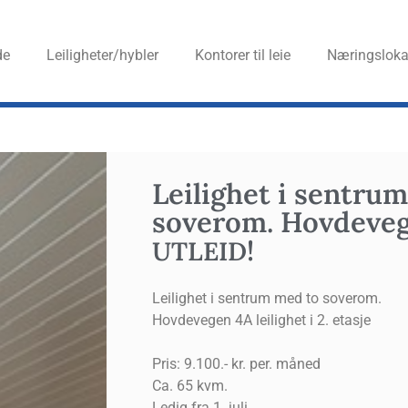
de
Leiligheter/hybler
Kon­to­rer til leie
Nærings­lo­ka­
Lei­lig­het i sen­tr
sove­rom. Hov­de­ve
!
UTLEID
Leilighet i sentrum med to soverom.
Hovdevegen 4A leilighet i 2. etasje
Pris: 9.100.- kr. per. måned
Ca. 65 kvm.
Ledig fra 1. juli