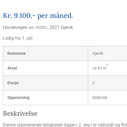
Kr. 9.100,- per måned.
Hov­de­ve­gen
,
, 2821 Gjøvik
4A
H0201
Ledig fra 1. juli
Kom­mu­ne
Gjø­vik
2
Are­al
ca 65 m
Eta­sje
2
Opp­var­ming
Elekt­risk
Beskri­vel­se
Den­ne sjar­me­ren­de lei­lig­he­ten lig­ger i 2. etg i et vel­holdt 