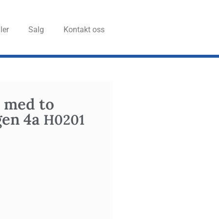
ler
Salg
Kon­takt oss
um med to
­gen 4a
H0201