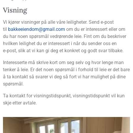
Vis­ning
Vi kjø­rer vis­nin­ger på alle våre lei­lig­he­ter. Send e‑post
til
bakkeeiendom@gmail.com
om du er inter­es­sert eller om
du har noen spørs­mål ved­rø­ren­de leie. Fint om du beskri­ver
hvil­ken lei­lig­het du er inter­es­sert i når du sen­der oss en
e‑post, slik at vi kan gi deg et kon­kret og godt svar tilbake.
Inter­es­ser­te må skri­ve kort om seg selv og hvor len­ge man
ten­ker å leie. Er det noen spørs­mål i for­hold til leie er det bare
å ta kon­takt så sva­rer vi deg så fort vi har mulig­het på dine
spørsmål.
Ta kon­takt for vis­nings­tids­punkt, vis­nings­tids­punkt vil kun
skje etter avtale.