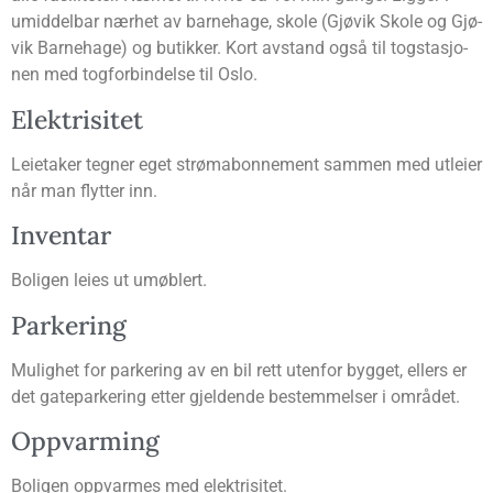
umid­del­bar nær­het av barne­hage, sko­le (Gjø­vik Sko­le og Gjø­
vik Barne­hage) og butik­ker. Kort avstand også til tog­sta­sjo­
nen med tog­for­bin­del­se til Oslo.
Elek­tri­si­tet
Leie­ta­ker teg­ner eget strøm­abon­ne­ment sam­men med utlei­er
når man flyt­ter inn.
Inven­tar
Boli­gen leies ut umøblert.
Par­ke­ring
Mulig­het for par­ke­ring av en bil rett uten­for byg­get, ellers er
det gate­par­ke­ring etter gjel­den­de bestem­mel­ser i området.
Opp­var­ming
Boli­gen opp­var­mes med elektrisitet.