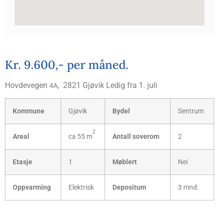
Kr. 9.600,- per måned.
Hov­de­ve­gen
, 2821 Gjø­vik Ledig fra 1. juli
4A
Kom­mu­ne
Gjø­vik
Bydel
Sen­trum
2
Are­al
ca 55 m
Antall sove­rom
2
Eta­sje
1
Møb­lert
Nei
Opp­var­ming
Elekt­risk
Depo­si­tum
3 mnd.