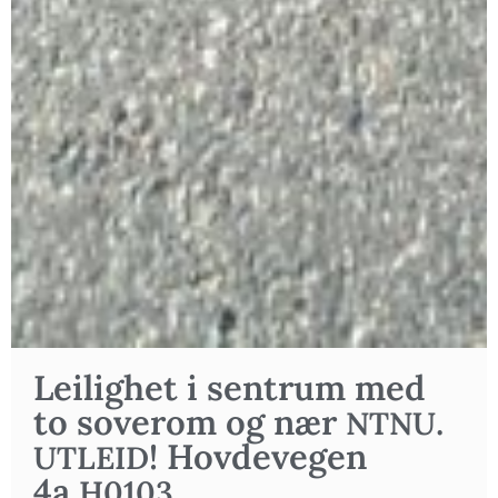
Lei­lig­het i sen­trum med
to sove­rom og nær
.
NTNU
! Hov­de­ve­gen
UTLEID
4a
H0103