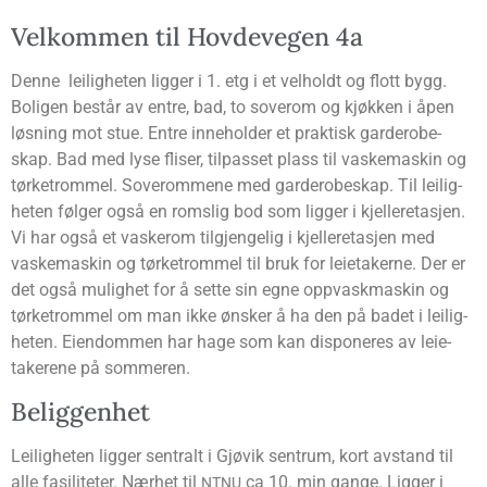
Vel­kom­men til Hov­de­ve­gen 4a
Den­ne lei­lig­he­ten lig­ger i 1. etg i et vel­holdt og flott bygg.
Boli­gen består av entre, bad, to sove­rom og kjøk­ken i åpen
løs­ning mot stue. Entre inne­hol­der et prak­tisk gar­de­robe­
skap. Bad med lyse fli­ser, til­pas­set plass til vaske­ma­skin og
tørke­trom­mel. Sove­rom­me­ne med gar­de­robe­skap. Til lei­lig­
he­ten føl­ger også en roms­lig bod som lig­ger i kjel­ler­eta­sjen.
Vi har også et vaske­rom til­gjen­ge­lig i kjel­ler­eta­sjen med
vaske­ma­skin og tørke­trom­mel til bruk for leie­ta­ker­ne. Der er
det også mulig­het for å set­te sin egne opp­vask­ma­skin og
tørke­trom­mel om man ikke øns­ker å ha den på badet i lei­lig­
he­ten. Eien­dom­men har hage som kan dis­po­ne­res av leie­
take­rene på sommeren.
Belig­gen­het
Lei­lig­he­ten lig­ger sen­tralt i Gjø­vik sen­trum, kort avstand til
alle fasi­li­te­ter. Nær­het til
ca 10. min gan­ge. Lig­ger i
NTNU