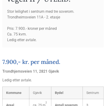
Stor leilighet i sentrum med tre soverom.
Trondheimsveien 11A - 2. etasje
Pris: 7.900.- kroner per måned
Ca. 75 kvm.
Ledig etter avtale.
7.900,- kr. per måned.
Trond­hjems­vei­en 11, 2821 Gjøvik
Ledig etter avtale.
Kom­mu­ne
Gjø­vik
Bydel
Sen­trum
2
Are­al
ca. 75 m
Antall sove­rom
3