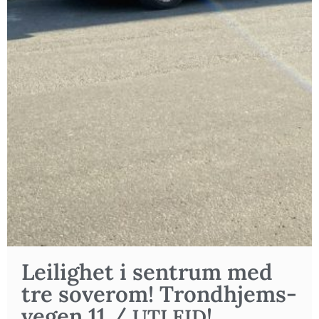
Lei­lig­het i sen­trum med
tre sove­rom! Trond­hjems­
ve­gen 11 /
!
UTLEID