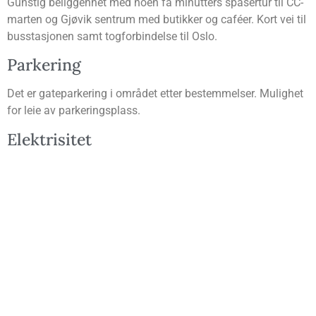
Guns­tig belig­gen­het med noen få minut­ters spa­ser­tur til CC-
mar­ten og Gjø­vik sen­trum med butik­ker og café­er. Kort vei til
bussta­sjo­nen samt tog­for­bin­del­se til Oslo.
Par­ke­ring
Det er gate­par­ke­ring i områ­det etter bestem­mel­ser. Mulig­het
for leie av parkeringsplass.
Elek­tri­si­tet
Leie­ta­ker teg­ner eget strømabonnement.
Vis­ning
Ta kon­takt for vis­nings­tids­punkt, da vi ikke gjen­nom­fø­rer fel­
le­svis­nin­ger nå av hen­syn til smittevern.
Ta kon­takt om du er inter­es­sert eller om du har noen spørs­
mål ved­rø­ren­de leie. Vi sva­rer deg så fort vi har mulig­het på
dine spørs­mål og når det blir visning.