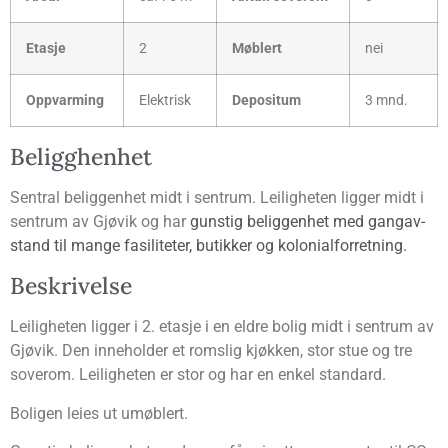
Eta­sje
2
Møb­lert
nei
Opp­var­ming
Elekt­risk
Depo­si­tum
3 mnd.
Beligg­hen­het
Sen­tral belig­gen­het midt i sen­trum. Lei­lig­he­ten lig­ger midt i
sen­trum av Gjø­vik og har
guns­tig belig­gen­het med gang­av­
stand til man­ge fasi­li­te­ter, butik­ker og kolonialforretning.
Beskri­vel­se
Lei­lig­he­ten lig­ger i 2. eta­sje i en eld­re bolig midt i sen­trum av
Gjø­vik. Den inne­hol­der et roms­lig kjøk­ken, stor stue og tre
sove­rom. Lei­lig­he­ten er stor og har en enkel standard.
Boli­gen leies ut umøblert.