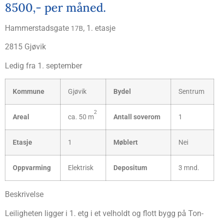
8500,- per måned.
Ham­mer­stads­gate
, 1. etasje
17B
2815 Gjø­vik
Ledig fra 1. september
Kom­mu­ne
Gjø­vik
Bydel
Sen­trum
2
Are­al
ca. 50 m
Antall sove­rom
1
Eta­sje
1
Møb­lert
Nei
Opp­var­ming
Elekt­risk
Depo­si­tum
3 mnd.
Beskri­vel­se
Lei­lig­he­ten lig­ger i 1. etg i et vel­holdt og flott bygg på Ton­