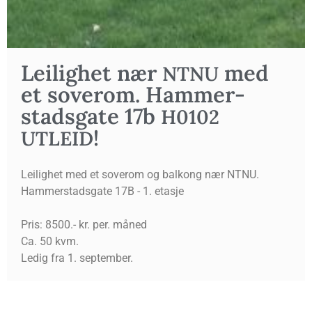
Lei­lig­het nær
med
NTNU
et sove­rom. Ham­mer­
stads­gate 17b
H0102
!
UTLEID
Leilighet med et soverom og balkong nær NTNU.
Hammerstadsgate 17B - 1. etasje
Pris: 8500.- kr. per. måned
Ca. 50 kvm.
Ledig fra 1. september.