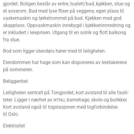
gjor­det. Boli­gen består av entre, toalett/bad, kjøk­ken, stue og
et sove­rom. Bad med lyse fli­ser på veg­ge­ne, egen plass til
vaske­ma­skin og tørke­trom­mel på bad. Kjøk­ken med god
skap­plass. Opp­vask­ma­skin inne­bygd i kjøk­ken­inn­red­ning og
er inklu­dert i leie­pri­sen. Utgang til en sol­rik og flott bal­kong
fra stue.
Bod som lig­ger uten­dørs hører med til leiligheten.
Eien­dom­men har hage som kan dis­po­ne­res av leie­take­rene
på sommeren.
Belig­gen­het
Lei­lig­he­ten sen­tralt på Ton­gjor­det, kort avstand til alle fasi­li­
te­ter. Lig­ger i nær­het av
, barne­hage, sko­le og butik­ker.
NTNU
Kort avstand også til tog­sta­sjo­nen med tog­for­bin­del­se
til Oslo.
Elek­tri­si­tet