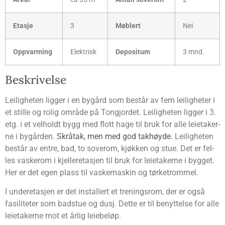
Eta­sje
3
Møb­lert
Nei
Opp­var­ming
Elekt­risk
Depo­si­tum
3 mnd.
Beskri­vel­se
Lei­lig­he­ten lig­ger i en bygård som består av fem lei­lig­he­ter i
et stil­le og rolig områ­de på Ton­gjor­det. Lei­lig­he­ten lig­ger i 3.
etg. i et vel­holdt bygg med flott hage til bruk for alle leie­ta­ker­
ne i bygår­den.
Skrå­tak, men med god tak­høy­de.
Lei­lig­he­ten
består av entre, bad, to sove­rom, kjøk­ken og stue. Det er fel­
les vaske­rom i kjel­ler­eta­sjen til bruk for leie­ta­ker­ne i byg­get.
Her er det egen plass til vaske­ma­skin og tørke­trom­mel.
I under­eta­sjen er det instal­lert et tre­nings­rom, der er også
fasi­li­te­ter som bad­stue og dusj. Det­te er til benyt­tel­se for alle
leie­ta­ker­ne mot et årlig leiebeløp.