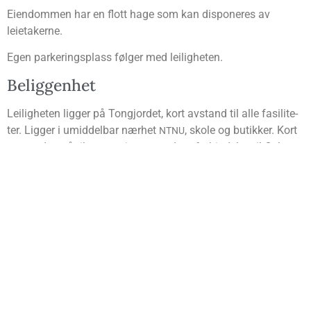
Eien­dom­men har en flott hage som kan dis­po­ne­res av
leietakerne.
Egen par­ke­rings­plass føl­ger med leiligheten.
Belig­gen­het
Lei­lig­he­ten lig­ger på Ton­gjor­det, kort avstand til alle fasi­li­te­
ter. Lig­ger i umid­del­bar nær­het
, sko­le og butik­ker. Kort
NTNU
avstand også til tog­sta­sjo­nen med tog­for­bin­del­se til Oslo.
Elek­tri­si­tet
Leie­ta­ker teg­ner eget strøm­abon­ne­ment sam­men med utlei­er
når man flyt­ter inn.
Inven­tar
Boli­gen leies ut umøblert.
Par­ke­ring