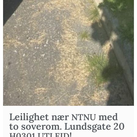
Lei­lig­het nær
med
NTNU
to sove­rom. Lunds­gate 20
!
H0301
UTLEID