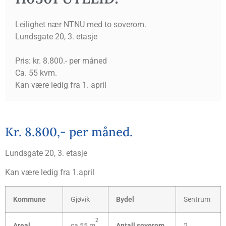
Leilighet nær NTNU med to soverom.
Lundsgate 20, 3. etasje
Pris: kr. 8.800.- per måned
Ca. 55 kvm.
Kan være ledig fra 1. april
Kr. 8.800,- per måned.
Lunds­gate 20, 3. etasje
Kan være ledig fra 1.april
Kom­mu­ne
Gjø­vik
Bydel
Sen­trum
2
Are­al
ca 55 m
Antall sove­rom
2