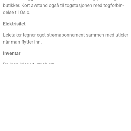
butik­ker. Kort avstand også til tog­sta­sjo­nen med tog­for­bin­
del­se til Oslo.
Elek­tri­si­tet
Leie­ta­ker teg­ner eget strøm­abon­ne­ment sam­men med utlei­er
når man flyt­ter inn.
Inven­tar
Boli­gen leies ut umøblert.
Par­ke­ring
En uten­dørs par­ke­rings­plass rett uten­dørs er inklu­dert i leien.
Opp­var­ming
Boli­gen opp­var­mes med elektrisitet.
Vis­ning