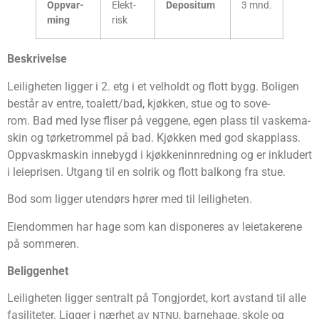
Opp­var­
Elekt­
Depo­si­tum
3 mnd.
ming
risk
Beskri­vel­se
Lei­lig­he­ten lig­ger i 2. etg i et vel­holdt og flott bygg. Boli­gen
består av entre, toalett/bad, kjøk­ken, stue og to sove­
rom. Bad med lyse fli­ser på veg­ge­ne, egen plass til vaske­ma­
skin og tørke­trom­mel på bad. Kjøk­ken med god skap­plass.
Opp­vask­ma­skin inne­bygd i kjøk­ken­inn­red­ning og er inklu­dert
i leie­pri­sen. Utgang til en sol­rik og flott bal­kong fra stue.
Bod som lig­ger uten­dørs hører med til leiligheten.
Eien­dom­men har hage som kan dis­po­ne­res av leie­take­rene
på sommeren.
Belig­gen­het
Lei­lig­he­ten lig­ger sen­tralt på Ton­gjor­det, kort avstand til alle
fasi­li­te­ter. Lig­ger i nær­het av
, barne­hage, sko­le og
NTNU