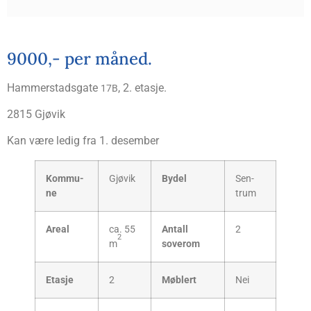
9000,- per måned.
Ham­mer­stads­gate
, 2. etasje.
17B
2815 Gjø­vik
Kan være ledig fra 1. desember
Kom­mu­
Gjø­vik
Bydel
Sen­
ne
trum
Are­al
ca. 55
Antall
2
2
m
sove­rom
Eta­sje
2
Møb­lert
Nei