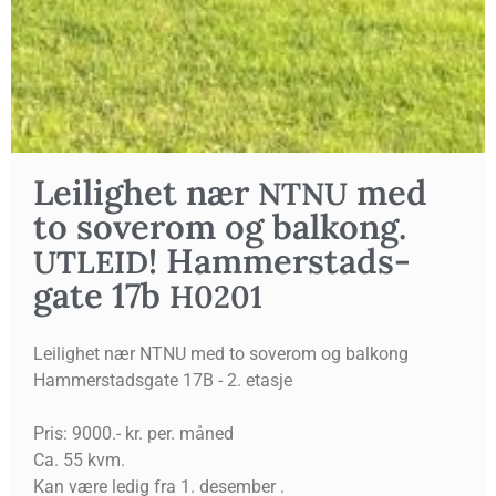
Lei­lig­het nær
med
NTNU
to sove­rom og bal­kong.
! Ham­mer­stads­
UTLEID
gate 17b
H0201
Leilighet nær NTNU med to soverom og balkong
Hammerstadsgate 17B - 2. etasje
Pris: 9000.- kr. per. måned
Ca. 55 kvm.
Kan være ledig fra 1. desember .