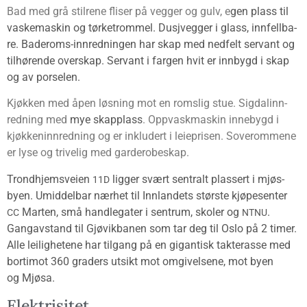
Bad med grå stil­re­ne fli­ser på veg­ger og gulv, e
gen plass til
vaske­ma­skin og tørke­trom­mel.
Dusj­veg­ger i glass, inn­fell­ba­
re. Bade­roms-inn­red­nin­gen har skap med ned­felt ser­vant og
til­hø­ren­de over­skap. Ser­vant i far­gen hvit er inn­bygd i skap
og av porselen.
Kjøk­ken med åpen løs­ning mot en roms­lig stue. Sig­dal­inn­
red­ning med
mye skap­plass
. Opp­vask­ma­skin inne­bygd i
kjøk­ken­inn­red­ning og er inklu­dert i leie­pri­sen. Sove­rom­me­ne
er lyse og tri­ve­lig med garderobeskap.
Trond­hjems­vei­en
lig­ger svært sen­tralt plas­sert i mjøs­
11D
byen. Umid­del­bar nær­het til Inn­lan­dets størs­te kjøpe­sen­ter
Mar­ten, små handle­ga­ter i sen­trum, sko­ler og
.
CC
NTNU
Gang­av­stand til Gjø­vik­ba­nen som tar deg til Oslo på 2 timer
.
Alle lei­lig­he­te­ne har til­gang på en gigan­tisk tak­ter­as­se med
bort­imot 360 gra­ders utsikt mot omgi­vel­se­ne, mot byen
og Mjøsa.
Elek­tri­si­tet