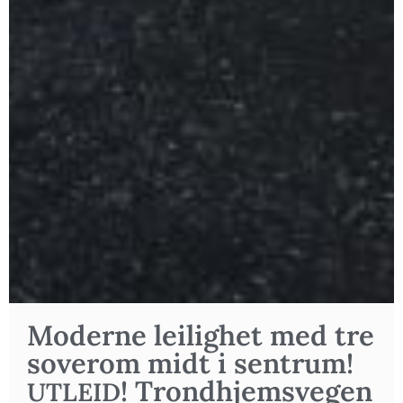
Moder­ne lei­lig­het med tre
sove­rom midt i sen­trum!
! Trond­hjems­ve­gen
UTLEID