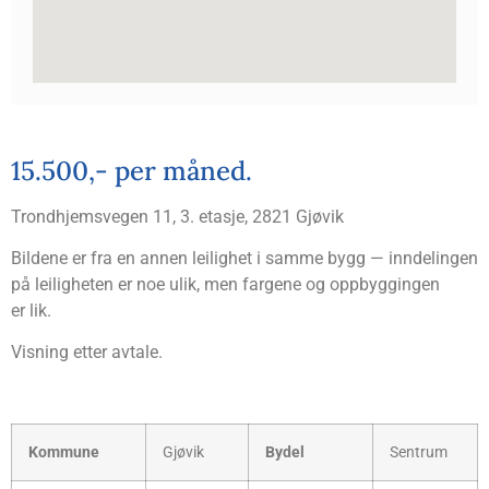
15.500,- per måned.
Trond­hjems­ve­gen 11, 3. eta­sje, 2821 Gjøvik
Bil­de­ne er fra en annen lei­lig­het i sam­me bygg — inn­de­lin­gen
på lei­lig­he­ten er noe ulik, men far­ge­ne og opp­byg­gin­gen
er lik.
Vis­ning etter avtale.
Kom­mu­ne
Gjø­vik
Bydel
Sen­trum