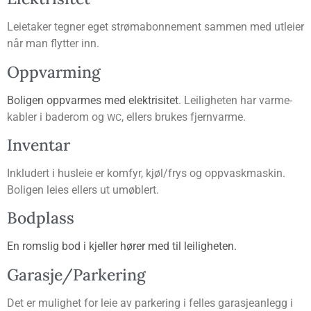
Leie­ta­ker teg­ner eget strøm­abon­ne­ment sam­men med utlei­er
når man flyt­ter inn.
Opp­var­ming
Boli­gen opp­var­mes med elek­tri­si­tet
. Lei­lig­he­ten har varme­
kab­ler i bade­rom og
, ellers bru­kes fjernvarme.
WC
Inven­tar
Inklu­dert i hus­leie er kom­fyr, kjøl/frys og opp­vask­ma­skin.
Boli­gen leies ellers ut umøblert.
Bod­plass
En roms­lig bod i kjel­ler hører med til leiligheten.
Garasje/Parkering
Det er mulig­het for leie av par­ke­ring i fel­les gara­sje­an­legg i