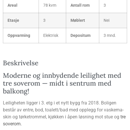
Are­al
78 kvm
Antall rom
3
Eta­sje
3
Møb­lert
Nei
Opp­var­ming
Elekt­risk
Depo­si­tum
3 mnd.
Beskri­vel­se
Moder­ne og inn­by­den­de lei­lig­het med
tre sove­rom — midt i sen­trum med
balkong!
Lei­lig­he­ten lig­ger i 3. etg i et nytt bygg fra 2018. Boli­gen
består av entre, bod, toalett/bad med opp­legg for vaske­ma­
skin og tørke­trom­mel, kjøk­ken i åpen løs­ning mot stue og
tre
sove­rom.