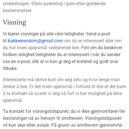
under­eta­sjen. Ellers par­ke­ring i gate etter gjel­den­de
bestemmelser.
Vis­ning
Vi kjø­rer vis­nin­ger på alle våre lei­lig­he­ter. Send e‑post
til
bakkeeiendom@gmail.com
om du er inter­es­sert eller om
du har noen spørs­mål ved­rø­ren­de leie.
Fint om du beskri­ver
hvil­ken leilighet/leiligheter du er inter­es­sert i når du sen­der
oss en e‑post, slik at vi kan gi deg et kon­kret og godt svar
tilbake.
Inter­es­ser­te må skri­ve kort om seg selv og hvor len­ge man
ten­ker å leie. Er det noen spørs­mål i for­hold til leie er det bare
å ta kon­takt så sva­rer vi deg så fort vi har mulig­het på dine
spørsmål.
Ta kon­takt for vis­nings­tids­punkt, da vi ikke gjen­nom­fø­rer fel­
le­svis­nin­ger nå av hen­syn til smitte­vern.
Vis­nings­tids­punkt
vil kun skje etter avta­le. På grunn av smitte­vern gjen­nom­fø­