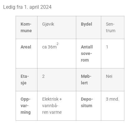
Ledig fra 1. april 2024
Kom­
Gjø­vik
Bydel
Sen­
mu­ne
trum
2
Are­al
ca 36m
Antall
1
sove­
rom
Eta­
2
Møb­
Nei
sje
lert
Opp­
Elekt­risk +
Depo­
3 mnd.
var­
vann­bå­
si­tum
ming
ren varme