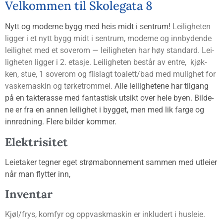
Vel­kom­men til Skole­gata 8
Nytt og moder­ne bygg med heis midt i sen­trum!
Lei­lig­he­ten
lig­ger i et nytt bygg midt i sen­trum, moder­ne og inn­by­den­de
lei­lig­het med et sove­rom — lei­lig­he­ten har høy stan­dard. Lei­
lig­he­ten lig­ger i 2. eta­sje. Lei­lig­he­ten består av entre, kjøk­
ken, stue, 1 sove­rom og flis­lagt toalett/bad med mulig­het for
vaske­ma­skin og tørke­trom­mel.
Alle lei­lig­he­te­ne har til­gang
på en tak­ter­as­se med fan­tas­tisk utsikt over hele byen. Bil­de­
ne er fra en annen lei­lig­het i byg­get, men med lik far­ge og
inn­red­ning. Fle­re bil­der kommer.
Elek­tri­si­tet
Leie­ta­ker teg­ner eget strøm­abon­ne­ment sam­men med utlei­er
når man flyt­ter inn,
Inven­tar
Kjøl/frys, kom­fyr og opp­vask­ma­skin er inklu­dert i hus­leie.