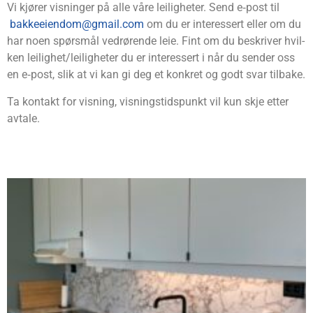
Vi kjø­rer vis­nin­ger på alle våre lei­lig­he­ter. Send e‑post til
bakkeeiendom@gmail.com
om du er inter­es­sert eller om du
har noen spørs­mål ved­rø­ren­de leie. Fint om du beskri­ver hvil­
ken leilighet/leiligheter du er inter­es­sert i når du sen­der oss
en e‑post, slik at vi kan gi deg et kon­kret og godt svar tilbake.
Ta kon­takt for vis­ning, vis­nings­tids­punkt vil kun skje etter
avtale.