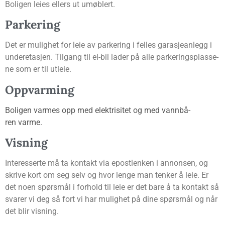
Boli­gen leies ellers ut umøblert.
Par­ke­ring
Det er mulig­het for leie av par­ke­ring i fel­les gara­sje­an­legg i
under­eta­sjen. Til­gang til el-bil lader på alle par­ke­rings­plas­se­
ne som er til utleie.
Opp­var­ming
Boli­gen var­mes opp med elek­tri­si­tet og med vann­bå­
ren varme.
Vis­ning
Inter­es­ser­te må ta kon­takt via epost­len­ken i annon­sen, og
skri­ve kort om seg selv og hvor len­ge man ten­ker å leie. Er
det noen spørs­mål i for­hold til leie er det bare å ta kon­takt så
sva­rer vi deg så fort vi har mulig­het på dine spørs­mål og når
det blir visning.