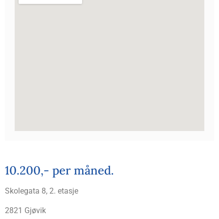
10.200,- per måned.
Skole­gata 8, 2. etasje
2821 Gjø­vik