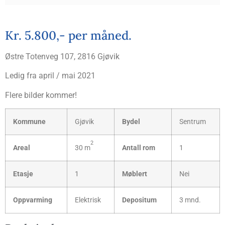
Kr. 5.800,- per måned.
Øst­re Toten­veg 107, 2816 Gjøvik
Ledig fra april / mai 2021
Fle­re bil­der kommer!
Kom­mu­ne
Gjø­vik
Bydel
Sen­trum
2
Are­al
30 m
Antall rom
1
Eta­sje
1
Møb­lert
Nei
Opp­var­ming
Elekt­risk
Depo­si­tum
3 mnd.