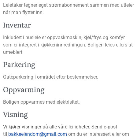
Leie­ta­ker teg­ner eget strøm­abon­ne­ment sam­men med utlei­er
når man flyt­ter inn.
Inven­tar
Inklu­dert i hus­leie er opp­vask­ma­skin, kjøl/frys og kom­fyr
som er inte­grert i kjøk­ken­inn­red­nin­gen. Boli­gen leies ellers ut
umøblert.
Par­ke­ring
Gate­par­ke­ring i områ­det etter bestemmelser.
Opp­var­ming
Boli­gen opp­var­mes med elektrisitet.
Vis­ning
Vi kjø­rer vis­nin­ger på alle våre lei­lig­he­ter. Send e‑post
til
bakkeeiendom@gmail.com
om du er inter­es­sert eller om