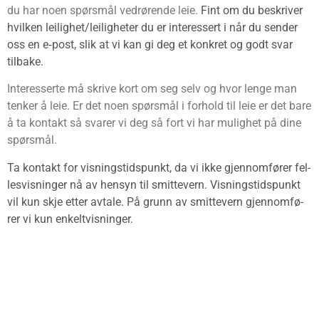
du har noen spørs­mål ved­rø­ren­de leie.
Fint om du beskri­ver
hvil­ken leilighet/leiligheter du er inter­es­sert i når du sen­der
oss en e‑post, slik at vi kan gi deg et kon­kret og godt svar
tilbake.
Inter­es­ser­te må skri­ve kort om seg selv og hvor len­ge man
ten­ker å leie. Er det noen spørs­mål i for­hold til leie er det bare
å ta kon­takt så sva­rer vi deg så fort vi har mulig­het på dine
spørsmål.
Ta kon­takt for vis­nings­tids­punkt, da vi ikke gjen­nom­fø­rer fel­
le­svis­nin­ger nå av hen­syn til smitte­vern.
Vis­nings­tids­punkt
vil kun skje etter avta­le. På grunn av smitte­vern gjen­nom­fø­
rer vi kun enkeltvisninger.