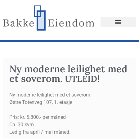
Ny moder­ne lei­lig­het med
et sove­rom.
!
UTLEID
Ny moderne leilighet med et soverom.
Østre Totenveg 107, 1. etasje
Pris: kr. 5.800.- per måned
Ca. 30 kvm.
Ledig fra april / mai måned.