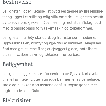
Beskri­vel­se
Lei­lig­he­ten lig­ger 1.etasje i et bygg bestå­en­de av fire lei­lig­he­
ter og lig­ger i et stil­le og rolig vil­la områ­de. Lei­lig­he­ten består
av to sove­rom, kjøk­ken i åpen løs­ning mot stue, flis­lagt bad
med til­pas­set plass for vaske­ma­skin og tørketrommel.
Lei­lig­he­ten har høy stan­dard, og fram­står som moder­ne.
Opp­vask­ma­skin, kom­fyr og kjøl/frys er inklu­dert i leie­pri­sen.
Bad med grå stil­re­ne fli­ser, dusj­veg­ger i glass, inn­fell­ba­re,
plass til vaske­ma­skin og tørke­trom­mel på bad.
Belig­gen­het
Lei­lig­he­ten lig­ger like sør for sen­trum av Gjø­vik, kort avstand
til alle fasi­li­te­ter. Lig­ger i umid­del­bar nær­het av barne­hage,
sko­le og butik­ker. Kort avstand også til tog­sta­sjo­nen med
tog­for­bin­del­se til Oslo.
Elek­tri­si­tet