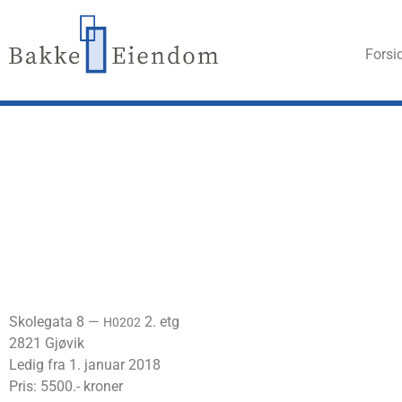
For­si­
Skole­gata 8 —
2. etg
H0202
2821 Gjøvik
Ledig fra 1. janu­ar 2018
Pris: 5500.- kroner