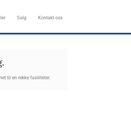
ler
Salg
Kon­takt oss
g.
 til en rekke fasiliteter.