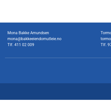
Mona Bakke Amundsen
Torm
mona@bakkeeiendomutleie.no
tormo
Tlf.
411 02 009
Tlf.
9