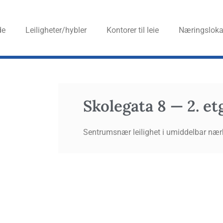
de
Leiligheter/hybler
Kon­to­rer til leie
Nærings­lo­ka­
Skole­gata 8 — 2. et
Sentrumsnær leilighet i umiddelbar nærhet