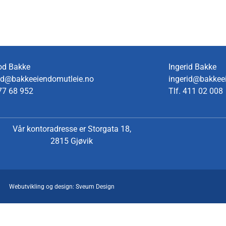
od Bakke
Ingerid Bakke
d@bakkeeiendomutleie.no
ingerid@bakkee
77 68 952
Tlf.
411 02 008
Vår kontoradresse er Storgata 18,
2815 Gjøvik
Webutvikling og design: Sveum Design